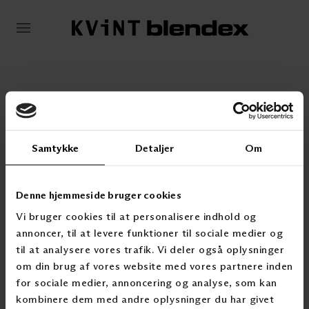
Samtykke
Detaljer
Om
KONTAKT OSS
Denne hjemmeside bruger cookies
T: 2300 5150
Vi bruger cookies til at personalisere indhold og
post@kvintblendex.no
annoncer, til at levere funktioner til sociale medier og
PRODUKTER & CASER
til at analysere vores trafik. Vi deler også oplysninger
om din brug af vores website med vores partnere inden
Innvendig solskjerming
Utvendig solskjerming
for sociale medier, annoncering og analyse, som kan
Tekstilgardiner
kombinere dem med andre oplysninger du har givet
Markiser