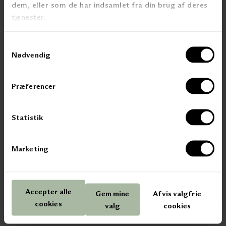
dem, eller som de har indsamlet fra din brug af deres
Akustikk
tjenester.
Caser
Samtykkevalg
Nødvendig
OM KVINTBLENDEX
Kontakt Kvint Blendex
Besøk vårt showroom
Præferencer
Bærekraft
Kunnskapssenter
Digital Showroom
Statistik
Ledige stillinger
Marketing
SOSIALE MEDIER
Instagram
LinkedIn
Accepter alle
Gem mine
Afvis valgfrie
Facebook
cookies
Pinterest
valg
cookies