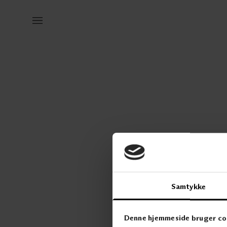
Samtykke
KONTAKT OSS
T: 2300 5150
post@kvintblendex.no
Denne hjemmeside bruger co