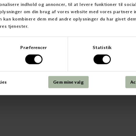
Utvendig solskjerming
Besøk vårt showroo
onalisere indhold og annoncer, til at levere funktioner til soci
Tekstilgardiner
Bærekraft
 oplysninger om din brug af vores website med vores partnere i
Markiser
Kunnskapssenter
m kan kombinere dem med andre oplysninger du har givet dem,
Akustikk
Digital Showroom
Caser
Ledige stillinger
res tjenester.
Code of conduct
Informasjonskapselpolitikk
Personvernerklæring
Præferencer
Statistik
kies
Gem mine valg
Ac