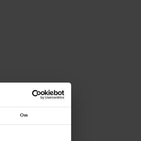
Om
SOSIALE
EX
MEDIER
x
Instagram