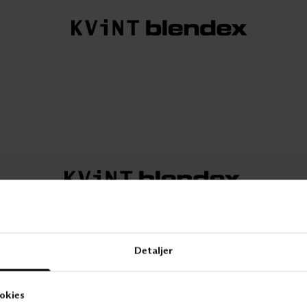
Detaljer
PRODUKTER &
OM
CASER
KVINTBLEND
okies
Innvendig solskjerming
Kontakt Kvint Blende