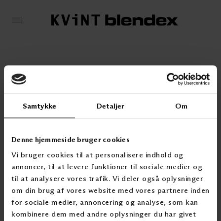
Samtykke
Detaljer
Om
KONTAKT OSS
Denne hjemmeside bruger cookies
T: 2300 5150
Vi bruger cookies til at personalisere indhold og
post@kvintblendex.no
annoncer, til at levere funktioner til sociale medier og
PRODUKTER & CASER
til at analysere vores trafik. Vi deler også oplysninger
om din brug af vores website med vores partnere inden
Innvendig solskjerming
Utvendig solskjerming
for sociale medier, annoncering og analyse, som kan
Tekstilgardiner
kombinere dem med andre oplysninger du har givet
Markiser