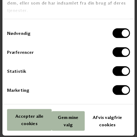
dem, eller som de har indsamlet fra din brug af deres
Akustikk
tjenester.
Caser
Samtykkevalg
Nødvendig
OM KVINTBLENDEX
Kontakt Kvint Blendex
Besøk vårt showroom
Præferencer
Bærekraft
Kunnskapssenter
Digital Showroom
Statistik
Ledige stillinger
Marketing
SOSIALE MEDIER
Instagram
LinkedIn
Accepter alle
Gem mine
Afvis valgfrie
Facebook
cookies
Pinterest
valg
cookies