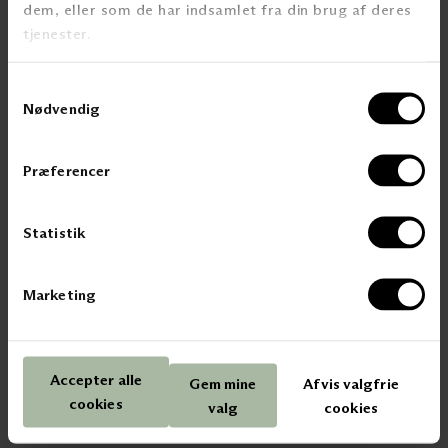
dem, eller som de har indsamlet fra din brug af deres
Akustikk
tjenester.
Caser
Samtykkevalg
Nødvendig
OM KVINTBLENDEX
Kontakt Kvint Blendex
Besøk vårt showroom
Præferencer
Bærekraft
Kunnskapssenter
Digital Showroom
Statistik
Ledige stillinger
Marketing
SOSIALE MEDIER
Instagram
LinkedIn
Accepter alle
Gem mine
Afvis valgfrie
Facebook
cookies
Pinterest
valg
cookies