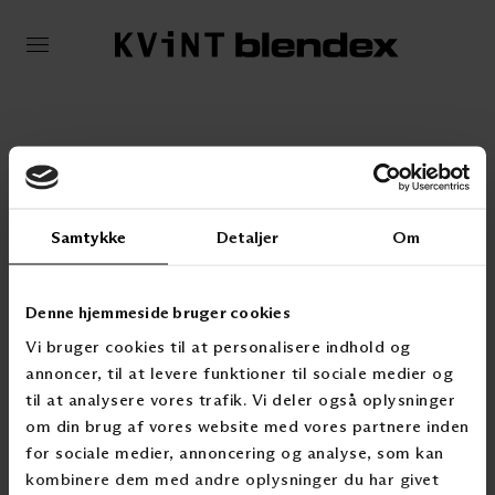
Samtykke
Detaljer
Om
KONTAKT OSS
Denne hjemmeside bruger cookies
T: 2300 5150
Vi bruger cookies til at personalisere indhold og
post@kvintblendex.no
annoncer, til at levere funktioner til sociale medier og
PRODUKTER & CASER
til at analysere vores trafik. Vi deler også oplysninger
om din brug af vores website med vores partnere inden
Innvendig solskjerming
Utvendig solskjerming
for sociale medier, annoncering og analyse, som kan
Tekstilgardiner
kombinere dem med andre oplysninger du har givet
Markiser