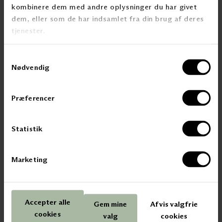
kombinere dem med andre oplysninger du har givet
BESØG CHIVASSO
dem, eller som de har indsamlet fra din brug af deres
SE ALLE VORES BRANDS HER
tjenester.
Samtykkevalg
Nødvendig
Præferencer
Statistik
KONTAKT OSS
Marketing
T: 2300 5150
post@kvintblendex.no
Accepter alle
Gem mine
Afvis valgfrie
PRODUKTER & CASER
cookies
valg
cookies
Innvendig solskjerming