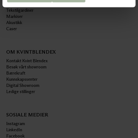
Utvendig solskjerming
Tekstilgardiner
Markiser
Akustikk
Caser
OM KVINTBLENDEX
Kontakt Kvint Blendex
Besøk vårt showroom
Bærekraft
Kunnskapssenter
Digital Showroom
Ledige stillinger
SOSIALE MEDIER
Instagram
LinkedIn
Facebook