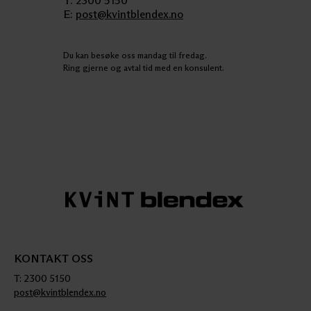
T: 2300 5150
E:
post@kvintblendex.no
Du kan besøke oss mandag til fredag.
Ring gjerne og avtal tid med en konsulent.
KONTAKT OSS
T: 2300 5150
post@kvintblendex.no