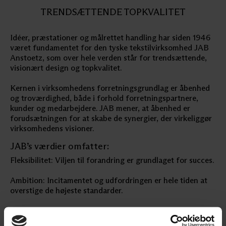
TRENDSÆTTENDE TOPKVALITET
Idéer, præstationer og målrettet handling har siden 1946
været fundamentet for den tyske tekstilvirksomhed JAB
Anstoetz, som over hele verden står for trendsættende,
visionært design og topkvalitet.
Kernen i virksomhedens forretningsgrundlag er åbenhed
og troværdighed, både i forhold forretningspartnere,
kunder og medarbejdere. JAB mener, at åbenhed er
forudsætningen for at skabe de synergier, der virkeliggør
virksomhedens visioner.
JAB’s værdier omfatter:
Fleksibilitet: Viljen til forandring er grundlaget for succes.
Ambition: Incitamentet og udfordringen er hele tiden at
overstige de højeste standarder.
Menneskelighed: Respektfuld affærd overfor kolleger,
kunder og samarbejdspartnere.