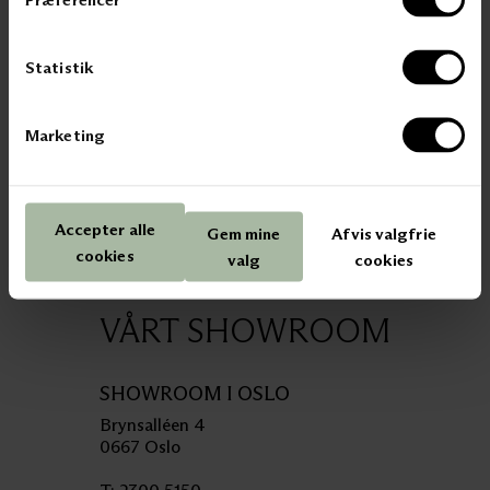
Statistik
BESØG JAB
SE ALLE VORES BRANDS HER
Marketing
Accepter alle
Gem mine
Afvis valgfrie
cookies
valg
cookies
VÅRT SHOWROOM
SHOWROOM I OSLO
Brynsalléen 4
0667 Oslo