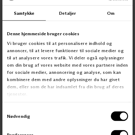
Fordomsfrihed: Glæde over og interesse for nye tilgange,
Samtykke
Detaljer
Om
idéer og gode eksempler. Fælles og ærlige
meningsudvekslinger.
Individualitet: Medarbejdernes og partnernes personlige
Denne hjemmeside bruger cookies
styrker udvikles i kreativ og bevidst frihed.
Vi bruger cookies til at personalisere indhold og
JAB er loyal overfor sine rødder i Bielefeld, Tyskland,
annoncer, til at levere funktioner til sociale medier og
samtidig med at virksomheden handler, agerer og tænker
til at analysere vores trafik. Vi deler også oplysninger
internationalt. Virksomheden stræber efter en bæredygtig
om din brug af vores website med vores partnere inden
udvikling, som både firmaet, samfundet og miljøet har
for sociale medier, annoncering og analyse, som kan
glæde af.
kombinere dem med andre oplysninger du har givet
Uanset om man ønsker at beskytte privatlivets fred i
dem, eller som de har indsamlet fra din brug af deres
soveværelset eller har brug for at skærme for solen i
tjenester.
stuen, vil JAB’s design altid tilføre rummet noget ekstra,
som også kan ses udefra. Kollektionerne spænder fra
klassiske mønstre til moderne motiver i et væld af
Samtykkevalg
forskellige tekstiler.
Nødvendig
Præferencer